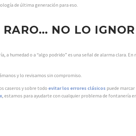
logía de última generación para eso.
E RARO… NO LO IGNO
ería, a humedad o a “algo podrido” es una señal de alarma clara. E
.
lámanos y lo revisamos sin compromiso.
cos caseros y sobre todo
evitar los errores clásicos
puede marcar l
x
, estamos para ayudarte con cualquier problema de fontanería en