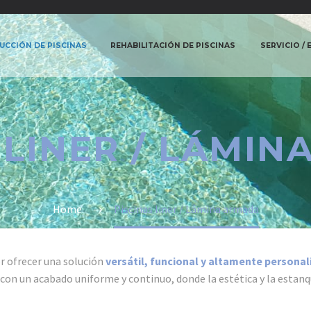
CCIÓN DE PISCINAS
REHABILITACIÓN DE PISCINAS
SERVICIO /
 LINER / LÁMI
Home
Piscinas liner / Lámina armada
r ofrecer una solución
versátil, funcional y altamente personal
 con un acabado uniforme y continuo, donde la estética y la estan