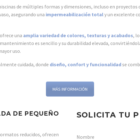
r piscinas de múltiples formas y dimensiones, incluso en proyectos
 vaso, asegurando una
impermeabilización total
y un excelente c
s ofrece una
amplia variedad de colores, texturas y acabados
, l
u mantenimiento es sencillo y su durabilidad elevada, convirtiéndol
mayor uso.
ualmente cuidada, donde
diseño, confort y funcionalidad
se combi
MÁS INFORMACIÓN
MADA DE PEQUEÑO
SOLICITA TU 
 formatos reducidos, ofrecen
Nombre