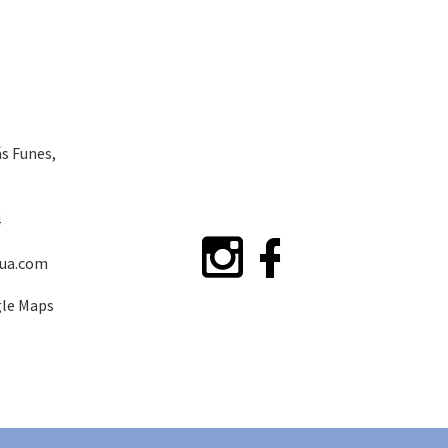
ás Funes,
4




ua.com
gle Maps